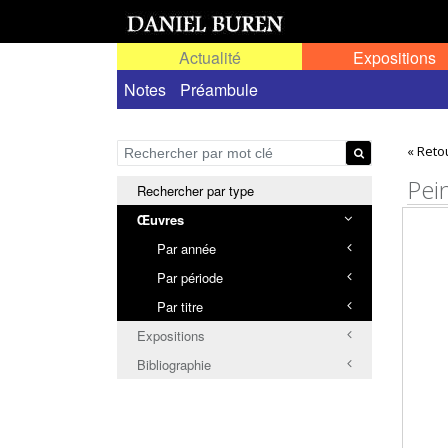
Actualité
Expositions
Œuvres permanentes dans l'espace public ou
Notes
Préambule
« Reto
Pei
Rechercher par type
Œuvres
Par année
Par période
Par titre
Expositions
Bibliographie