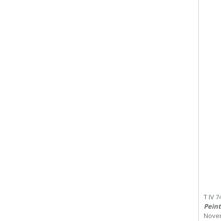
T IV 7
Peint
Nove