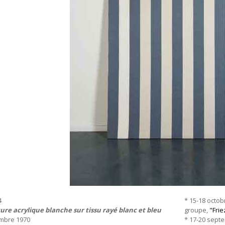
4
* 15-18 octob
ure acrylique blanche sur tissu rayé blanc et bleu
groupe,
"Frie
mbre 1970
* 17-20 septe