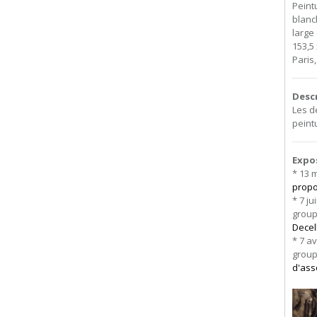
Peint
blanc
large
153,5 
Paris
Desc
Les d
peint
Expo
* 13 m
propos
* 7 ju
grou
Decel
* 7 a
grou
d'ass