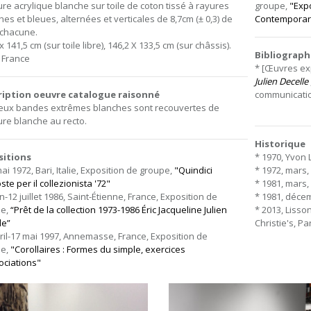
ure acrylique blanche sur toile de coton tissé à rayures
groupe,
"Expo
hes et bleues, alternées et verticales de 8,7cm (± 0,3) de
Contemporar
 chacune.
x 141,5 cm (sur toile libre), 146,2 X 133,5 cm (sur châssis).
Bibliograph
, France
* [Œuvres e
Julien Decelle
ription oeuvre catalogue raisonné
communication,
eux bandes extrêmes blanches sont recouvertes de
ure blanche au recto.
Historique
sitions
* 1970, Yvon 
ai 1972, Bari, Italie, Exposition de groupe,
"Quindici
* 1972, mars,
te per il collezionista '72"
* 1981, mars, 
in-12 juillet 1986, Saint-Étienne, France, Exposition de
* 1981, décem
pe,
“Prêt de la collection 1973-1986 Éric Jacqueline Julien
* 2013, Lisso
le”
Christie's, Par
vril-17 mai 1997, Annemasse, France, Exposition de
pe,
"Corollaires : Formes du simple, exercices
ociations"