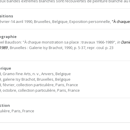
eux bandes extrêmes blanches sont recouvertes de peinture blanche au r
sitions
évrier-14 avril 1990, Bruxelles, Belgique, Exposition personnelle,
"À chaque
iographie
hel Baudson: "À chaque monstration sa place : travaux 1966-1989",
in
Danie
1989
, Bruxelles : Galerie Isy Brachot, 1990, p. 5-37, repr. coul. p. 23
orique
, Gramo Fine Arts, n. v., Anvers, Belgique
, galerie Isy Brachot, Bruxelles, Belgique
, février, collection particulière, Paris, France
, octobre, collection particulière, Paris, France
ction
ulière, Paris, France