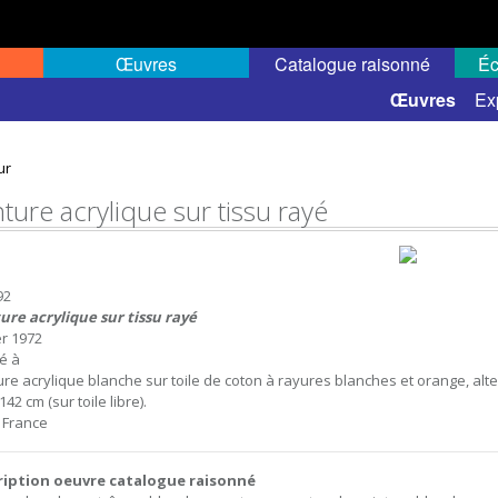
Œuvres
Catalogue raisonné
Éc
 semi-public
Œuvres
Ex
ur
ture acrylique sur tissu rayé
92
ure acrylique sur tissu rayé
er 1972
sé à
ure acrylique blanche sur toile de coton à rayures blanches et orange, alter
142 cm (sur toile libre).
, France
ription oeuvre catalogue raisonné