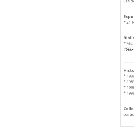
Les d
Expo
* 21 f
Bibl
* Mic
1966-
Hist
* 1988
* 1989
* 1998
* 1999
Colle
partic