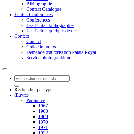
Bibliographie
Contact Catalogue
Écrits - Conférences
Conférences
Les Écrits : bibliographie
Les Écrits : quelques textes
Contact
Contact
Collectionneurs
Demande d'autorisation Palais-Royal
Service photographique
Rechercher par type
Œuvres
Par année
1967
1968
1969
1970
1971
1972