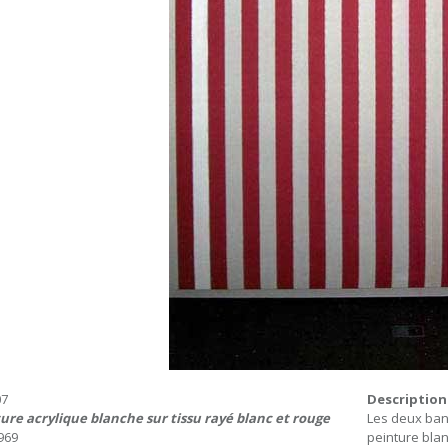
07
Description
ure acrylique blanche sur tissu rayé blanc et rouge
Les deux ban
1969
peinture blan