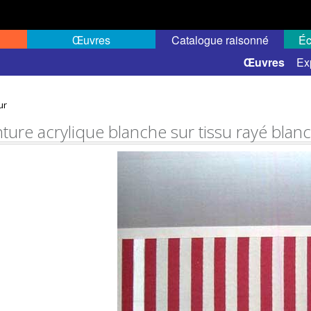
Œuvres
Catalogue raisonné
Éc
 semi-public
Œuvres
Ex
ur
nture acrylique blanche sur tissu rayé blan