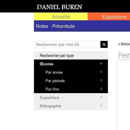
Actualité
Expositions
Œuvres permanentes dans l'espace public ou
Notes
Préambule
« Reto
Pei
Rechercher par type
Œuvres
Par année
Par période
Par titre
Expositions
Bibliographie