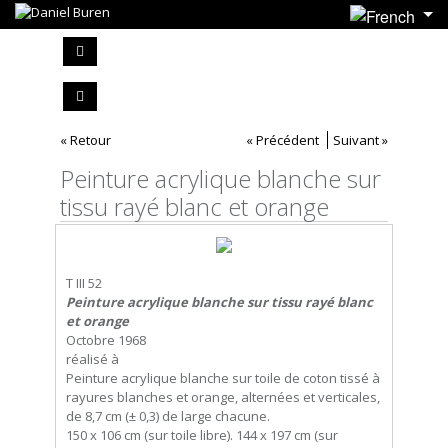
« Retour
« Précédent
Suivant »
Peinture acrylique blanche sur
tissu rayé blanc et orange
T III 52
Peinture acrylique blanche sur tissu rayé blanc
et orange
Octobre 1968
réalisé à
Peinture acrylique blanche sur toile de coton tissé à
rayures blanches et orange, alternées et verticales,
de 8,7 cm (± 0,3) de large chacune.
150 x 106 cm (sur toile libre). 144 x 197 cm (sur