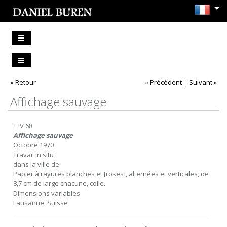
« Retour
« Précédent
Suivant »
Affichage sauvage
T IV 68
Affichage sauvage
Octobre 1970
Travail in situ
dans la ville de
Papier à rayures blanches et [roses], alternées et verticales, de
8,7 cm de large chacune, colle.
Dimensions variables
Lausanne, Suisse