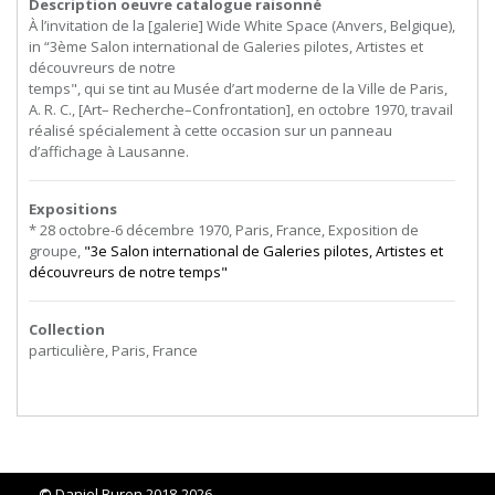
Description oeuvre catalogue raisonné
À
l’invitation
de
la
[galerie]
Wide
White
Space
(Anvers,
Belgique),
in
“3ème
Salon
international
de
Galeries
pilotes,
Artistes
et
découvreurs
de
notre
temps", qui se tint au Musée d’art moderne de la Ville de Paris,
A. R. C., [Art– Recherche–Confrontation], en octobre 1970, travail
réalisé spécialement à cette occasion sur un panneau
d’affichage à Lausanne.
Expositions
* 28 octobre-6 décembre 1970, Paris, France, Exposition de
groupe,
"3e Salon international de Galeries pilotes, Artistes et
découvreurs de notre temps"
Collection
particulière, Paris, France
©
Daniel Buren 2018-2026