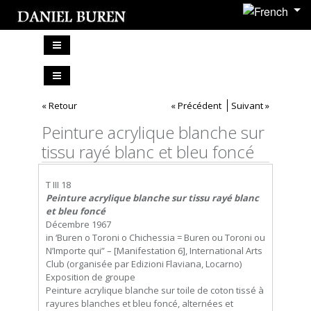
« Retour
« Précédent
Suivant »
Peinture acrylique blanche sur
tissu rayé blanc et bleu foncé
T III 18
Peinture acrylique blanche sur tissu rayé blanc
et bleu foncé
Décembre 1967
in ‘Buren o Toroni o Chichessia = Buren ou Toroni ou
N’Importe qui” – [Manifestation 6], International Arts
Club (organisée par Edizioni Flaviana, Locarno)
Exposition de groupe
Peinture acrylique blanche sur toile de coton tissé à
rayures blanches et bleu foncé, alternées et