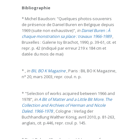
Bibliographie
* Michel Baudson: "Quelques photos-souvenirs
de présence de Daniel Buren en Belgique depuis
1969 (suite non exhaustive)",
in
Daniel Buren : À
chaque monstration sa place : travaux 1966-1989
,
Bruxelles : Galerie Isy Brachot, 1990, p. 39-61, cit. et
repr. p. 42 (indiqué par erreur 219 x 184 cm et
datée du mois de mai)
* ,
in
BIL BO K Magazine
, Paris : BIL BO K Magazine,
n° 20, mars 2003, repr. coul. n. p.
* "Selection of works acquired between 1966 and
1978",
in
A Bit of Matter and a Little Bit More. The
Collection and Archives of Herman and Nicole
Daled. 1966-1978
, Cologne : Verlag der
Buchhandlung Walther König, avril 2010, p. 81-263,
anglais, cit. p.446, repr. coul. p. 145.