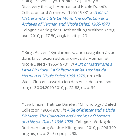
* Birgit Pelzer: “Synchronies / A Journey of
Discovery through Herman and Nicole Daled’s
Collection and Archives - 1966-1978”,
in
A Bit of
Matter and a Little Bit More. The Collection and
Archives of Herman and Nicole Daled. 1966-1978
,
Cologne : Verlag der Buchhandlung Walther König,
avril 2010, p. 17-80, anglais, cit. p. 29.
* Birgit Pelzer: "Synchronies. Une navigation à vue
dans la collection et les archives de Herman et
Nicole Daled - 1966-1978",
in
A Bit of Matter and a
Little Bit More...La Collection et les Archives de
Herman et Nicole Daled 1966-1978
, Bruxelles :
Wiels Club et l'association des Amis de la maison
rouge, 30.04.2010 2010, p. 25-88, cit. p. 36
* Eva Brauer, Patrizia Dander: “Chronology / Daled
Collection 1966-1978”,
in
A Bit of Matter and a Little
Bit More. The Collection and Archives of Herman
and Nicole Daled. 1966-1978
, Cologne : Verlag der
Buchhandlung Walther König, avril 2010, p. 296-309,
anglais, cit. p. 299, repr. p. 298.