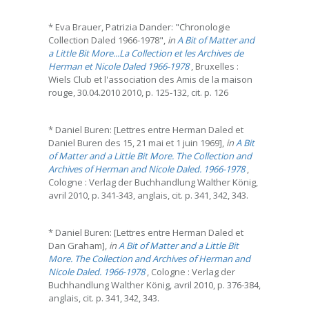
* Eva Brauer, Patrizia Dander: "Chronologie
Collection Daled 1966-1978",
in
A Bit of Matter and
a Little Bit More...La Collection et les Archives de
Herman et Nicole Daled 1966-1978
, Bruxelles :
Wiels Club et l'association des Amis de la maison
rouge, 30.04.2010 2010, p. 125-132, cit. p. 126
* Daniel Buren: [Lettres entre Herman Daled et
Daniel Buren des 15, 21 mai et 1 juin 1969],
in
A Bit
of Matter and a Little Bit More. The Collection and
Archives of Herman and Nicole Daled. 1966-1978
,
Cologne : Verlag der Buchhandlung Walther König,
avril 2010, p. 341-343, anglais, cit. p. 341, 342, 343.
* Daniel Buren: [Lettres entre Herman Daled et
Dan Graham],
in
A Bit of Matter and a Little Bit
More. The Collection and Archives of Herman and
Nicole Daled. 1966-1978
, Cologne : Verlag der
Buchhandlung Walther König, avril 2010, p. 376-384,
anglais, cit. p. 341, 342, 343.