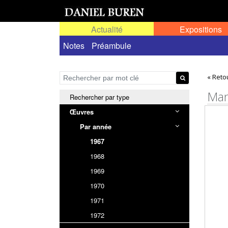
Actualité
Expositions
Œuvres permanentes dans l'espace public ou
Notes
Préambule
« Reto
Mani
Rechercher par type
Œuvres
Par année
1967
1968
1969
1970
1971
1972