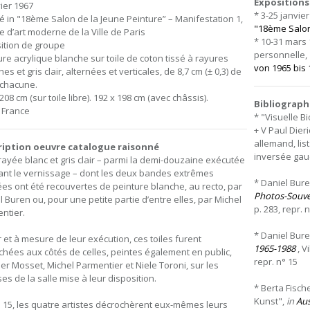
Expositions
vier 1967
* 3-25 janvie
sé in "18ème Salon de la Jeune Peinture” – Manifestation 1,
"18ème Salon 
 d’art moderne de la Ville de Paris
* 10-31 mars 
ition de groupe
personnelle,
ure acrylique blanche sur toile de coton tissé à rayures
von 1965 bis 
es et gris clair, alternées et verticales, de 8,7 cm (± 0,3) de
 chacune.
208 cm (sur toile libre). 192 x 198 cm (avec châssis).
Bibliograph
, France
* "Visuelle B
+ V Paul Dier
allemand, list
ription oeuvre catalogue raisonné
inversée gauch
 rayée blanc et gris clair – parmi la demi-douzaine exécutée
nt le vernissage – dont les deux bandes extrêmes
* Daniel Bure
ées ont été recouvertes de peinture blanche, au recto, par
Photos-Souve
l Buren ou, pour une petite partie d’entre elles, par Michel
p. 283, repr. 
ntier.
* Daniel Bur
r et à mesure de leur exécution, ces toiles furent
1965-1988
, Vi
chées aux côtés de celles, peintes également en public,
repr. n° 15
vier Mosset, Michel Parmentier et Niele Toroni, sur les
es de la salle mise à leur disposition.
* Berta Fisch
Kunst",
in
Aus
h 15, les quatre artistes décrochèrent eux-mêmes leurs