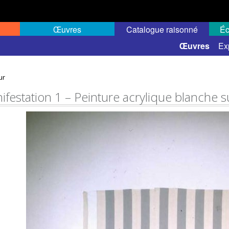
Œuvres
Catalogue raisonné
Éc
 semi-public
Œuvres
Ex
ur
festation 1 – Peinture acrylique blanche sur