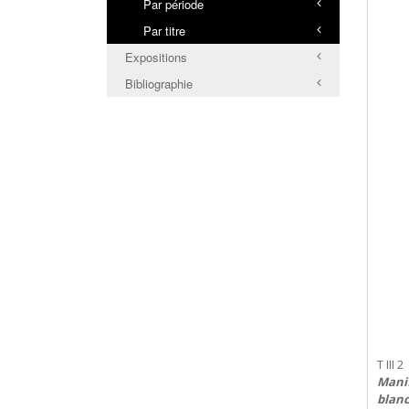
Par période
Par titre
Expositions
Bibliographie
T III 2
Manif
blanc