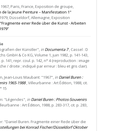
r 1967, Paris, France, Exposition de groupe,
de la Jeune Peinture – Manifestation 1"
1979, Düsseldorf, Allemagne, Exposition
"Fragmente einer Rede über die Kunst - Arbeiten
1979”
ie
iografien der Künstler",
in
Documenta 7
, Cassel : D
ichs GmbH & Co KG, Volume 1, juin 1982, p. 141-143,
. p. 141, repr. coul. p. 142, n° 4 (reproduction : image
e / droite ; indiqué par erreur : bleu et gris clair).
n, Jean-Louis Maubant: "1967",
in
Daniel Buren :
nirs 1965-1988
, Villeurbanne : Art Édition, 1988, cit.
n° 15
en: "Légendes",
in
Daniel Buren : Photos-Souvenirs
lleurbanne : Art Édition, 1988, p. 283-317, cit. p. 283,
er: "Daniel Buren. Fragmente einer Rede über die
stellungen bei Konrad Fischer/Düsseldorf Oktober