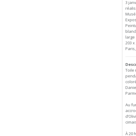
3 jan
réali
Musée
Expos
Peint
blanch
large
203 x 
Paris
Desc
Toile
penda
color
Danie
Parme
Au fu
accro
d’Oli
cimais
À 20 