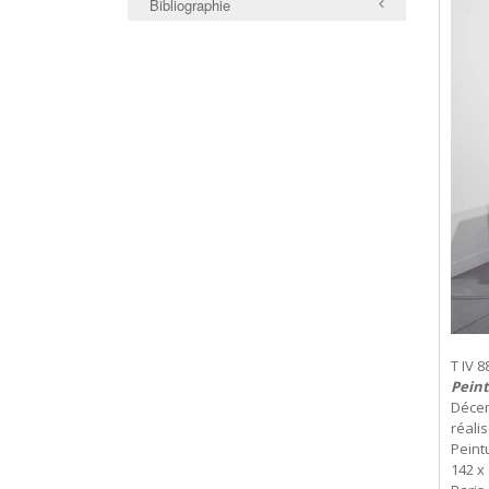
Bibliographie
T IV 8
Peint
Déce
réali
Peint
142 x 