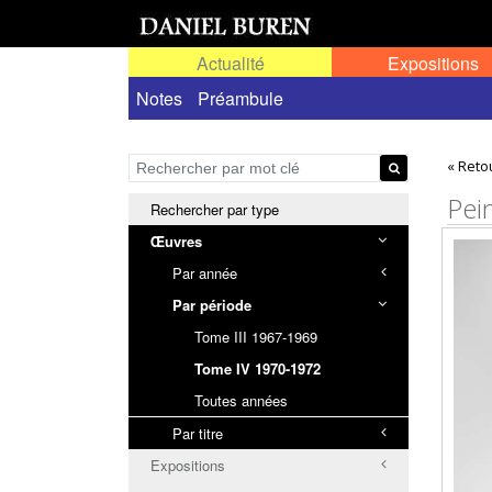
Actualité
Expositions
Œuvres permanentes dans l'espace public ou
Notes
Préambule
« Reto
Pei
Rechercher par type
Œuvres
Par année
Par période
Tome III 1967-1969
Tome IV 1970-1972
Toutes années
Par titre
Expositions