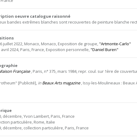
, France
ription oeuvre catalogue raisonné
eux bandes extrêmes blanches sont recouvertes de peinture blanche rect
sitions
16 juillet 2022, Monaco, Monaco, Exposition de groupe,
"Artmonte-Carlo"
 avril 2024, Paris, France, Exposition personnelle,
"Daniel Buren"
iographie
Maison Française
, Paris, n° 375, mars 1984, repr. coul. sur 1ère de couvertu
rotheum" [Publicité],
in
Beaux Arts magazine
, Issy-les-Moulineaux : Beaux A
orique
0, décembre, Yvon Lambert, Paris, France
ection particulière, Rome, Italie
, décembre, collection particulière, Paris, France