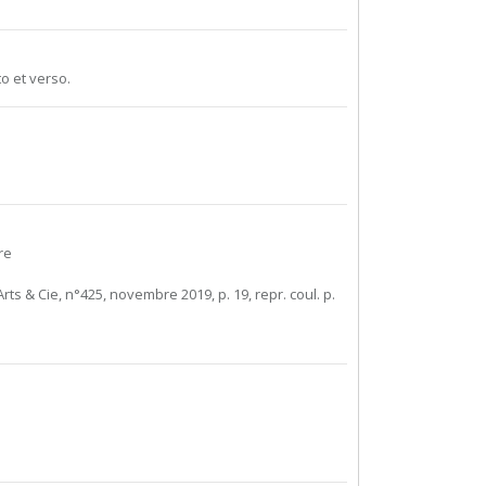
o et verso.
re
rts & Cie, n°425, novembre 2019, p. 19, repr. coul. p.