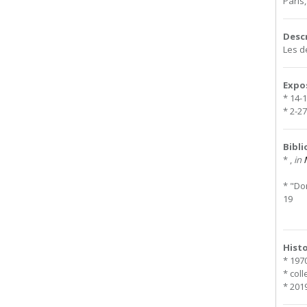
Paris
Desc
Les d
Expo
* 14-
* 2-27
Bibl
* ,
in
* "Do
19
Hist
* 197
* coll
* 2019