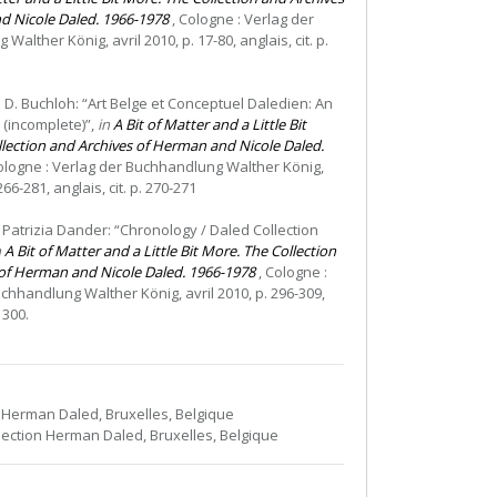
d Nicole Daled. 1966-1978
, Cologne : Verlag der
alther König, avril 2010, p. 17-80, anglais, cit. p.
 D. Buchloh: “Art Belge et Conceptuel Daledien: An
(incomplete)”,
in
A Bit of Matter and a Little Bit
lection and Archives of Herman and Nicole Daled.
ologne : Verlag der Buchhandlung Walther König,
266-281, anglais, cit. p. 270-271
 Patrizia Dander: “Chronology / Daled Collection
n
A Bit of Matter and a Little Bit More. The Collection
of Herman and Nicole Daled. 1966-1978
, Cologne :
chhandlung Walther König, avril 2010, p. 296-309,
. 300.
et, Herman Daled, Bruxelles, Belgique
llection Herman Daled, Bruxelles, Belgique