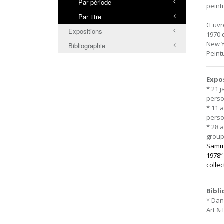
Par période
peint
Par titre
Œuvre
Expositions
1970 
New Y
Bibliographie
Peint
Expo
* 21 
perso
* 11 a
perso
* 28 a
grou
Samml
1978”
colle
Bibl
* Dani
Art & 