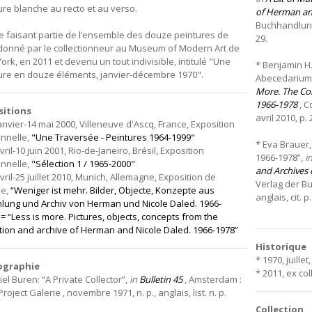
ure blanche au recto et au verso.
of Herman an
Buchhandlung W
 faisant partie de l’ensemble des douze peintures de
29.
donné par le collectionneur au Museum of Modern Art de
ork, en 2011 et devenu un tout indivisible, intitulé "Une
* Benjamin H.
ure en douze éléments, janvier-décembre 1970".
Abecedarium 
More. The Col
1966-1978
, C
sitions
avril 2010, p. 
janvier-14 mai 2000, Villeneuve d'Ascq, France, Exposition
nnelle,
"Une Traversée - Peintures 1964-1999"
* Eva Brauer,
vril-10 juin 2001, Rio-de-Janeiro, Brésil, Exposition
1966-1978”,
i
nnelle,
"Sélection 1 / 1965-2000"
and Archives 
vril-25 juillet 2010, Munich, Allemagne, Exposition de
Verlag der Bu
pe,
“Weniger ist mehr. Bilder, Objecte, Konzepte aus
anglais, cit. p
ung und Archiv von Herman und Nicole Daled. 1966-
 = “Less is more. Pictures, objects, concepts from the
ction and archive of Herman and Nicole Daled. 1966-1978”
Historique
* 1970, juill
iographie
* 2011, ex co
el Buren: “A Private Collector”,
in
Bulletin 45
, Amsterdam :
Project Galerie , novembre 1971, n. p., anglais, list. n. p.
Collection