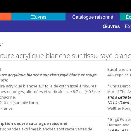
Œuvres
Catalogue raisonné
Éc
 semi-public
Œuvres
Ex
ur
nture acrylique blanche sur tissu rayé blan
8
Buchhandlung W
ure acrylique blanche sur tissu rayé blanc et rouge
446, repr. cou
t 1970
ure acrylique blanche sur toile de coton tissé à rayures
* Chris Dercon
es et rouges, alternées et verticales, de 8,7 cm (± 0,3) de
More / The Ar
 chacune.
and a Little 
210 cm (sur toile libre).
Nicole Daled.
, France
Walther König, 
* Birgit Pelz
ription oeuvre catalogue raisonné
Herman and Ni
eux bandes extrêmes blanches sont recouvertes de
in
A Bit of Ma