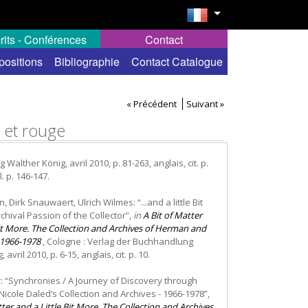
rits - Conférences
Contact
positions
Bibliographie
Contact Catalogue
« Précédent
Suivant »
c et rouge
alther König, avril 2010, p. 81-263, anglais, cit. p.
l. p. 146-147.
, Dirk Snauwaert, Ulrich Wilmes: “...and a little Bit
chival Passion of the Collector”,
in
A Bit of Matter
Bit More. The Collection and Archives of Herman and
 1966-1978
, Cologne : Verlag der Buchhandlung
avril 2010, p. 6-15, anglais, cit. p. 10.
er: “Synchronies / A Journey of Discovery through
cole Daled’s Collection and Archives - 1966-1978”,
tter and a Little Bit More. The Collection and Archives