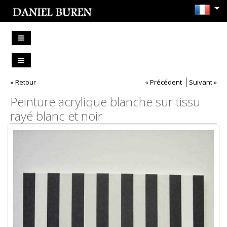
« Retour
« Précédent
Suivant »
Peinture acrylique blanche sur tissu
rayé blanc et noir