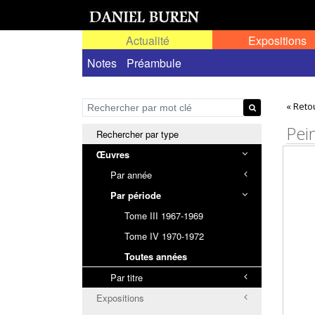
Actualité
Expositions
Œuvres permanentes dans l'espace public ou
Notes
Préambule
« Reto
Pei
Rechercher par type
Œuvres
Par année
Par période
Tome III 1967-1969
Tome IV 1970-1972
Toutes années
Par titre
Expositions