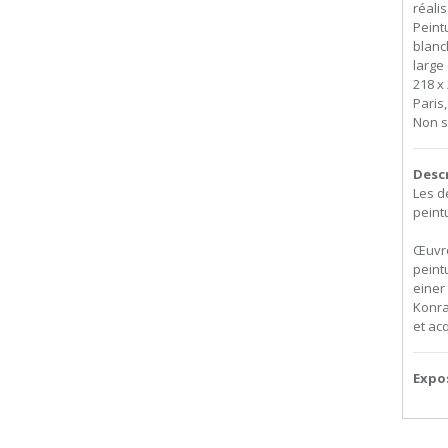
réali
Peint
blanch
large
218 x 
Paris
Non s
Desc
Les d
peint
Œuvre
peint
einer
Konra
et ac
Expo