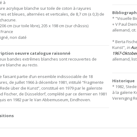
sé à
ure acrylique blanche sur toile de coton à rayures
Bibliograph
es et bleues, alternées et verticales, de 8,7 cm (± 0,3) de
* "Visuelle B
 chacune.
+ V Paul Dier
206 cm (sur toile libre), 205 x 198 cm (sur châssis)
allemand, cit. 
, France
igné, non daté
* Berta Fisch
Kunst",
in
Aus
ription oeuvre catalogue raisonné
1967-Oktober
eux bandes extrêmes blanches sont recouvertes de
allemand, list
ure blanche au recto.
 faisant partie d’un ensemble indissociable de 18
Historique
ures, de juillet 1966 à décembre 1981, intitulé “Fragmente
* 1982, Sted
 Rede über die Kunst”, constitué en 1979 par le galeriste
à la galerie 
d Fischer, de Düsseldorf, complété par ce dernier en 1981
Vereniging R
quis en 1982 par le Van Abbemuseum, Eindhoven.
sitions