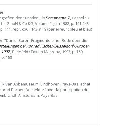
ie
iografien der Künstler",
in
Documenta 7
, Cassel : D
ichs GmbH & Co KG, Volume 1, juin 1982, p. 141-143,
p. 141, repr. coul. 143, n° 9 (par erreur : bleu et bleu)
er: "Daniel Buren. Fragmente einer Rede über die
stellungen bei Konrad Fischer/Düsseldorf Oktober
 1992
, Bielefeld : Edition Marzona, 1993, p. 160,
. p. 160
elijk Van Abbemuseum, Eindhoven, Pays-Bas, achat
Konrad Fischer, Düsseldorf avec la participation du
embrandt, Amsterdam, Pays-Bas