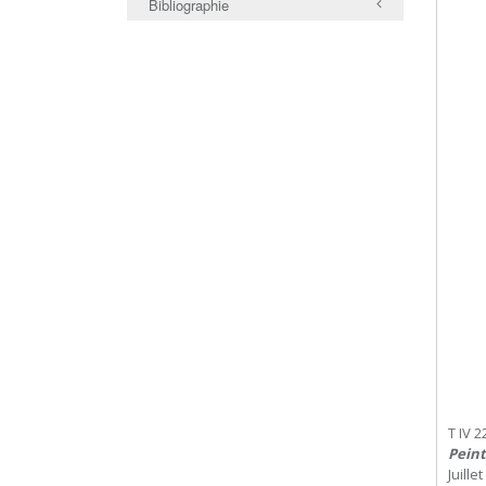
Bibliographie
T IV 2
Peint
Juille