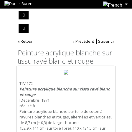
« Retour
« Précédent
Suivant »
Peinture acrylique blanche sur
tissu rayé blanc et rouge
T IV 172
Peinture acrylique blanche sur tissu rayé blanc
et rouge
[Décembre] 1971
réalisé à
Peinture acrylique blanche sur toile de coton à
rayures blanches et rouges, alternées et verticales,
de 8,7 cm (± 0,3) de large chacune.
152,9 x 141 cm (sur toile libre), 140 x 131,5 cm (sur