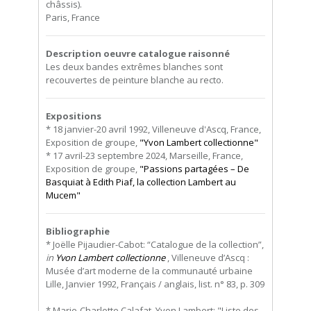
châssis).
Paris, France
Description oeuvre catalogue raisonné
Les deux bandes extrêmes blanches sont
recouvertes de peinture blanche au recto.
Expositions
* 18 janvier-20 avril 1992, Villeneuve d'Ascq, France,
Exposition de groupe,
"Yvon Lambert collectionne"
* 17 avril-23 septembre 2024, Marseille, France,
Exposition de groupe,
"Passions partagées – De
Basquiat à Edith Piaf, la collection Lambert au
Mucem"
Bibliographie
* Joëlle Pijaudier-Cabot: “Catalogue de la collection”,
in
Yvon Lambert collectionne
, Villeneuve d’Ascq :
Musée d’art moderne de la communauté urbaine
Lille, Janvier 1992, Français / anglais, list. n° 83, p. 309
* Marie-Charlotte Calafat, Yvon Lambert: "Liste des