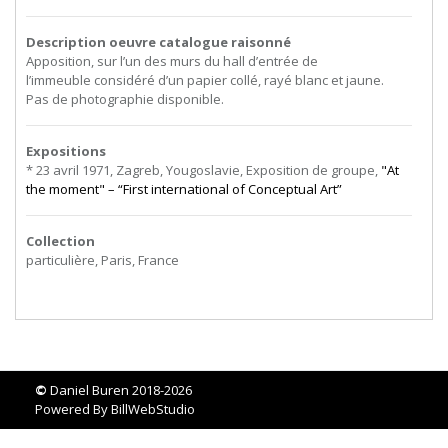
Description oeuvre catalogue raisonné
Apposition,
sur
l’un
des
murs
du
hall
d’entrée
de
l’immeuble considéré d’un papier collé, rayé blanc et jaune.
Pas de photographie disponible.
Expositions
* 23 avril 1971, Zagreb, Yougoslavie, Exposition de groupe,
"At
the moment" – “First international of Conceptual Art”
Collection
particulière, Paris, France
©
Daniel Buren 2018-2026
Powered By
BillWebStudio