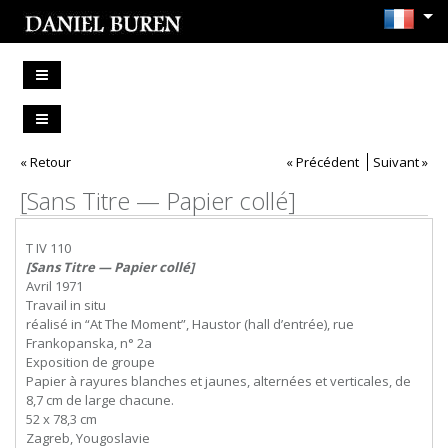
« Retour
« Précédent
Suivant »
[Sans Titre — Papier collé]
T IV 110
[Sans Titre — Papier collé]
Avril 1971
Travail in situ
réalisé in “At The Moment”, Haustor (hall d’entrée), rue
Frankopanska, n° 2a
Exposition de groupe
Papier à rayures blanches et jaunes, alternées et verticales, de
8,7 cm de large chacune.
52 x 78,3 cm
Zagreb, Yougoslavie