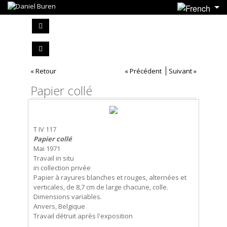
« Retour
« Précédent
Suivant »
Papier collé
T IV 117
Papier collé
Mai 1971
Travail in situ
in collection privée
Papier à rayures blanches et rouges, alternées et
verticales, de 8,7 cm de large chacune, colle.
Dimensions variables.
Anvers, Belgique
Travail détruit après l'exposition