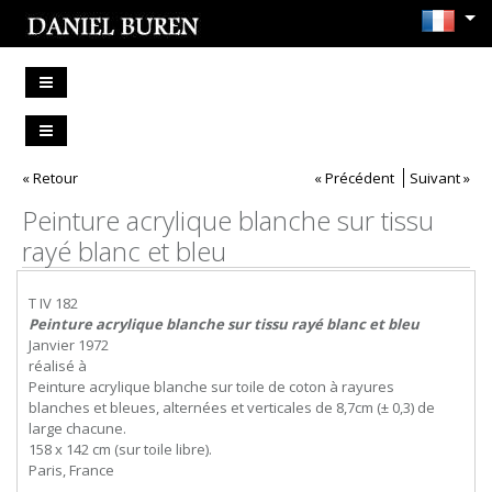
« Retour
« Précédent
Suivant »
Peinture acrylique blanche sur tissu
rayé blanc et bleu
T IV 182
Peinture acrylique blanche sur tissu rayé blanc et bleu
Janvier 1972
réalisé à
Peinture acrylique blanche sur toile de coton à rayures
blanches et bleues, alternées et verticales de 8,7cm (± 0,3) de
large chacune.
158 x 142 cm (sur toile libre).
Paris, France