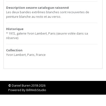
Description oeuvre catalogue raisonné
Les deux bandes extrêmes blanches sont recouvertes de
peinture blanche au recto et au verso.
Historique
* 1972, galerie Yvon Lambert, Paris (œuvre volée dans sa
réserve)
Collection
Yvon Lambert, Paris, France
©
Daniel Buren 2018-2026
Powered By
BillWebStudio