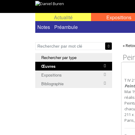
Actualité
Expositions
Œuvres permanentes dans l'espace public ou
Notes
Préambule
« Reto
Pei
Rechercher par type
Œuvres
Expositions
T IV 2
Bibliographie
Peint
Mai 1
réali
Peint
chacu
211 x 
Paris