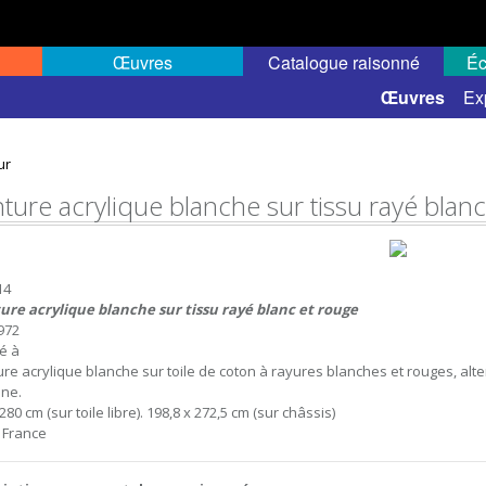
Œuvres
Catalogue raisonné
Éc
 semi-public
Œuvres
Ex
ur
nture acrylique blanche sur tissu rayé blan
14
ure acrylique blanche sur tissu rayé blanc et rouge
972
sé à
ure acrylique blanche sur toile de coton à rayures blanches et rouges, altern
ne.
280 cm (sur toile libre). 198,8 x 272,5 cm (sur châssis)
, France