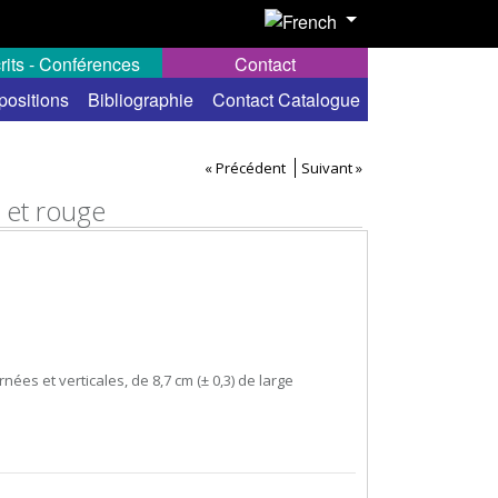
rits - Conférences
Contact
positions
Bibliographie
Contact Catalogue
« Précédent
Suivant »
c et rouge
ées et verticales, de 8,7 cm (± 0,3) de large