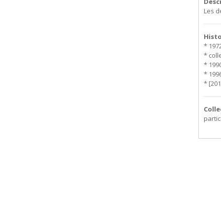
Desc
Les d
Hist
* 197
* coll
* 199
* 1996
* [201
Colle
partic