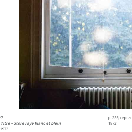
27
p. 286, repr.r
 Titre – Store rayé blanc et bleu]
1972)
t 1972