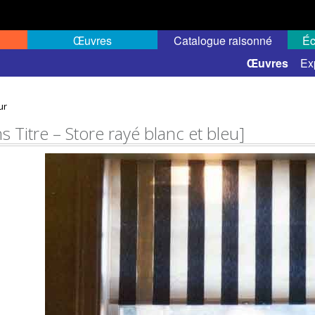
Œuvres
Catalogue raisonné
Éc
 semi-public
Œuvres
Ex
ur
s Titre – Store rayé blanc et bleu]