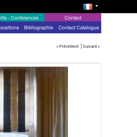
rits - Conférences
Contact
positions
Bibliographie
Contact Catalogue
« Précédent
Suivant »