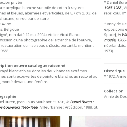
lection privée
* Daniel Bur
ure acrylique blanche sur toile de coton à rayures
1965-1988
, Vi
es et bleues, alternées et verticales, de 8,7 cm (± 0,3) de
repr. coul. n°
 chacune, enrouleur de store.
 142 cm.
* Anny de Dec
s, Belgique
expositions e
gné, non daté 12 mai 2004 : Atelier Vicat-Blanc :
Space],
in
Wid
mission d’une photographie de la tranche de l’oeuvre,
musée, 1966-
 restauration et mise sous châssis, portant la mention :
néerlandais, f
1966”
1973).
ription oeuvre catalogue raisonné
 rayé blanc et bleu dont les deux bandes extrêmes
Historique
hes sont recouvertes de peinture blanche, au recto et au
* 1972, Annie
, monté devant une fenêtre.
Collection
iographie
Annie de Dec
iel Buren, Jean-Louis Maubant: "1970",
in
Daniel Buren :
s-Souvenirs 1965-1988
,
Villeurbanne
:
Art
Édition,
1988,
cit.