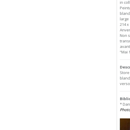
in col
Peint
blanch
large
214 x
Anver
Non si
trans
avant
“Mai 
Desc
Store
blanc
verso
Bibl
* Dan
Photo