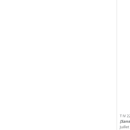
T IV 2
[Sans
Juille