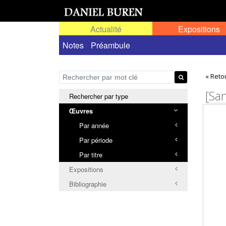
Actualité
Expositions
Œuvres permanentes dans l'espace public ou
Notes
Préambule
« Reto
[San
Rechercher par type
Œuvres
Par année
Par période
Par titre
Expositions
Bibliographie