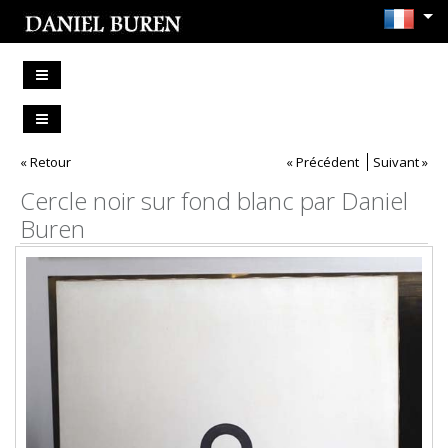
« Retour
« Précédent
Suivant »
Cercle noir sur fond blanc par Daniel
Buren