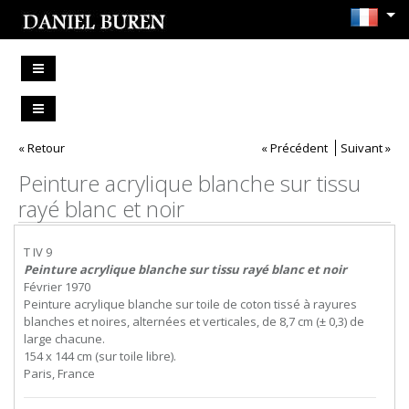
« Retour
« Précédent
Suivant »
Peinture acrylique blanche sur tissu
rayé blanc et noir
T IV 9
Peinture acrylique blanche sur tissu rayé blanc et noir
Février 1970
Peinture acrylique blanche sur toile de coton tissé à rayures
blanches et noires, alternées et verticales, de 8,7 cm (± 0,3) de
large chacune.
154 x 144 cm (sur toile libre).
Paris, France