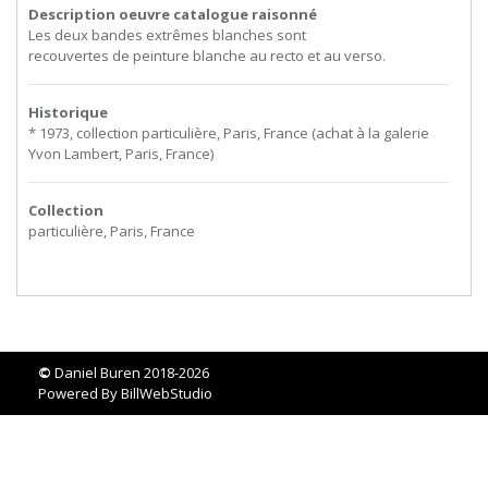
Description oeuvre catalogue raisonné
Les
deux
bandes
extrêmes
blanches
sont
recouvertes de peinture blanche au recto et au verso.
Historique
* 1973, collection particulière, Paris, France (achat à la galerie
Yvon Lambert, Paris, France)
Collection
particulière, Paris, France
©
Daniel Buren 2018-2026
Powered By
BillWebStudio