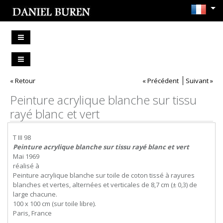
« Retour
« Précédent
Suivant »
Peinture acrylique blanche sur tissu
rayé blanc et vert
T III 98
Peinture acrylique blanche sur tissu rayé blanc et vert
Mai 1969
réalisé à
Peinture acrylique blanche sur toile de coton tissé à rayures
blanches et vertes, alternées et verticales de 8,7 cm (± 0,3) de
large chacune.
100 x 100 cm (sur toile libre).
Paris, France