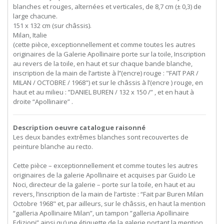
blanches et rouges, alternées et verticales, de 8,7 cm (± 0,3) de
large chacune.
151 x 132 cm (sur châssis).
Milan, Italie
(cette pièce, exceptionnellement et comme toutes les autres
originaires de la Galerie Apollinaire porte sur la toile, Inscription
au revers de la toile, en haut et sur chaque bande blanche,
inscription de la main de l’artiste à l’’(encre) rouge : "FAIT PAR /
MILAN / OCTOBRE / 1968") et sur le châssis à l’(encre ) rouge, en
haut et au milieu : ”DANIEL BUREN / 132 x 150 /” , et en haut à
droite “Apollinaire” .
Description oeuvre catalogue raisonné
Les deux bandes extrêmes blanches sont recouvertes de
peinture blanche au recto.
Cette pièce – exceptionnellement et comme toutes les autres
originaires de la galerie Apollinaire et acquises par Guido Le
Noci, directeur de la galerie – porte sur la toile, en haut et au
revers, l’inscription de la main de l’artiste : “Fait par Buren Milan
Octobre 1968" et, par ailleurs, sur le châssis, en haut la mention
“galleria Apollinaire Milan”, un tampon ”galleria Apollinaire
Edizioni” ainsi qu’une étiquette de la galerie portant la mention