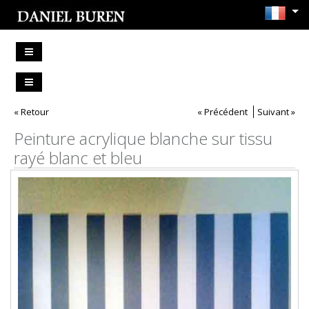
« Retour
« Précédent
Suivant »
Peinture acrylique blanche sur tissu
rayé blanc et bleu