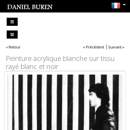
« Retour
« Précédent
Suivant »
Peinture acrylique blanche sur tissu
rayé blanc et noir