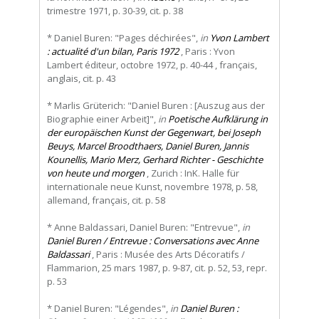
trimestre 1971, p. 30-39, cit. p. 38
* Daniel Buren: "Pages déchirées",
in
Yvon Lambert
: actualité d'un bilan, Paris 1972
, Paris : Yvon
Lambert éditeur, octobre 1972, p. 40-44 , français,
anglais, cit. p. 43
* Marlis Grüterich: "Daniel Buren : [Auszug aus der
Biographie einer Arbeit]",
in
Poetische Aufklärung in
der europäischen Kunst der Gegenwart, bei Joseph
Beuys, Marcel Broodthaers, Daniel Buren, Jannis
Kounellis, Mario Merz, Gerhard Richter - Geschichte
von heute und morgen
, Zurich : InK. Halle für
internationale neue Kunst, novembre 1978, p. 58,
allemand, français, cit. p. 58
* Anne Baldassari, Daniel Buren: "Entrevue",
in
Daniel Buren / Entrevue : Conversations avec Anne
Baldassari
, Paris : Musée des Arts Décoratifs /
Flammarion, 25 mars 1987, p. 9-87, cit. p. 52, 53, repr.
p. 53
* Daniel Buren: "Légendes",
in
Daniel Buren :