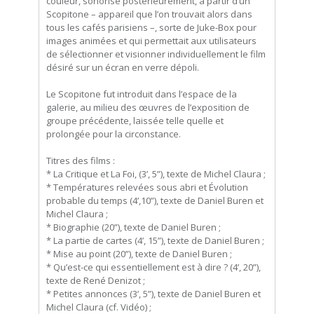
couleur, sonorisé postérieurement, à partir d’un
Scopitone – appareil que l’on trouvait alors dans
tous les cafés parisiens –, sorte de Juke-Box pour
images animées et qui permettait aux utilisateurs
de sélectionner et visionner individuellement le film
désiré sur un écran en verre dépoli.
Le Scopitone fut introduit dans l’espace de la
galerie, au milieu des œuvres de l’exposition de
groupe précédente, laissée telle quelle et
prolongée pour la circonstance.
Titres des films :
* La Critique et La Foi, (3’, 5”), texte de Michel Claura ;
* Températures relevées sous abri et Évolution
probable du temps (4’,10”), texte de Daniel Buren et
Michel Claura ;
* Biographie (20”), texte de Daniel Buren ;
* La partie de cartes (4’, 15”), texte de Daniel Buren ;
* Mise au point (20”), texte de Daniel Buren ;
* Qu’est-ce qui essentiellement est à dire ? (4’, 20”),
texte de René Denizot ;
* Petites annonces (3’, 5”), texte de Daniel Buren et
Michel Claura (cf. Vidéo) ;