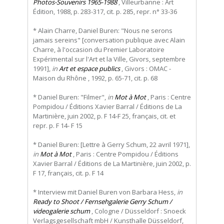
Photos-Souvenirs 1965-1988
, Villeurbanne : Art
Édition, 1988, p. 283-317, cit. p. 285, repr. n° 33-36
* Alain Charre, Daniel Buren: "Nous ne serons
jamais sereins" [conversation publique avec Alain
Charre, à l'occasion du Premier Laboratoire
Expérimental sur l'Art et la Ville, Givors, septembre
1991],
in
Art et espace publics
, Givors : OMAC -
Maison du Rhône , 1992, p. 65-71, cit. p. 68
* Daniel Buren: "Filmer",
in
Mot à Mot
, Paris : Centre
Pompidou / Éditions Xavier Barral / Éditions de La
Martinière, juin 2002, p. F 14-F 25, français, cit. et
repr. p. F 14- F 15
* Daniel Buren: [Lettre à Gerry Schum, 22 avril 1971],
in
Mot à Mot
, Paris : Centre Pompidou / Éditions
Xavier Barral / Éditions de La Martinière, juin 2002, p.
F 17, français, cit. p. F 14
* Interview mit Daniel Buren von Barbara Hess,
in
Ready to Shoot / Fernsehgalerie Gerry Schum /
videogalerie schum
, Cologne / Düsseldorf : Snoeck
Verlagsgesellschaft mbH / Kunsthalle Düsseldorf,