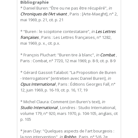
Bibliographie
* Daniel Buren: “Être ou ne pas être récupéré”,
in
Chroniques de l’Art vivant
, Paris : [Arte-Maeght], n° 2,
mai 1969, p. 21, cit. p. 21
* “Buren : le scopitone contestataire”,
in
Les Lettres
françaises
, Paris : Les Lettres françaises, n° 1282,
mai 1969, p. x., cit. p.x.
* François Pluchart: "Buren tire à blanc",
in
Combat
,
Paris : Combat, n° 7720, 12 mai 1969, p. 8-9, cit. p. 8-9
* Gérard Gassiot-Talabot: “La Proposition de Buren
- Interrogatoire” [entretien avec Daniel Buren],
in
Opus International
, Paris : Éditions Georges Fall, n°
12, juin 1969, p. 16-19, cit. p. 16, 17, 19
* Michel Claura: Comment (on Buren's text),
in
Studio International
, Londres : Studio International,
volume 179, n° 920, mars 1970, p. 104-105, anglais, cit
p. 105
* Jean Clay: "Quelques aspects de l'art bourgeois :
la non intervention",
in
Robho
, Paris, n° 5/6, 2e