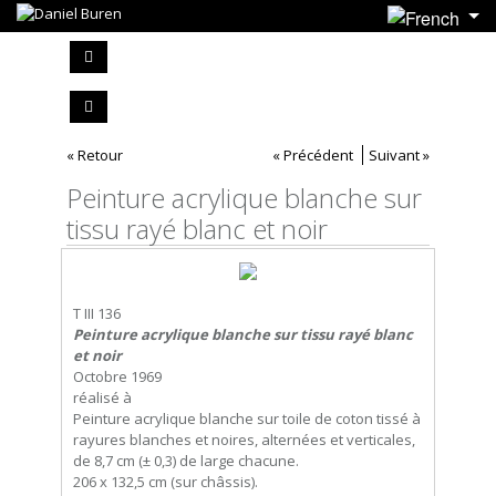
« Retour
« Précédent
Suivant »
Peinture acrylique blanche sur
tissu rayé blanc et noir
T III 136
Peinture acrylique blanche sur tissu rayé blanc
et noir
Octobre 1969
réalisé à
Peinture acrylique blanche sur toile de coton tissé à
rayures blanches et noires, alternées et verticales,
de 8,7 cm (± 0,3) de large chacune.
206 x 132,5 cm (sur châssis).