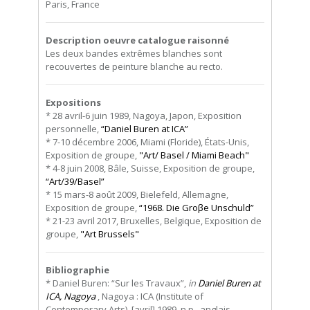
Paris, France
Description oeuvre catalogue raisonné
Les deux bandes extrêmes blanches sont
recouvertes de peinture blanche au recto.
Expositions
* 28 avril-6 juin 1989, Nagoya, Japon, Exposition
personnelle,
“Daniel Buren at ICA”
* 7-10 décembre 2006, Miami (Floride), États-Unis,
Exposition de groupe,
"Art/ Basel / Miami Beach"
* 4-8 juin 2008, Bâle, Suisse, Exposition de groupe,
“Art/39/Basel”
* 15 mars-8 août 2009, Bielefeld, Allemagne,
Exposition de groupe,
“1968. Die Groβe Unschuld”
* 21-23 avril 2017, Bruxelles, Belgique, Exposition de
groupe,
"Art Brussels"
Bibliographie
* Daniel Buren: “Sur les Travaux”,
in
Daniel Buren at
ICA, Nagoya
, Nagoya : ICA (Institute of
Contemporary Arts), [avril] 1989, n.p., anglais,