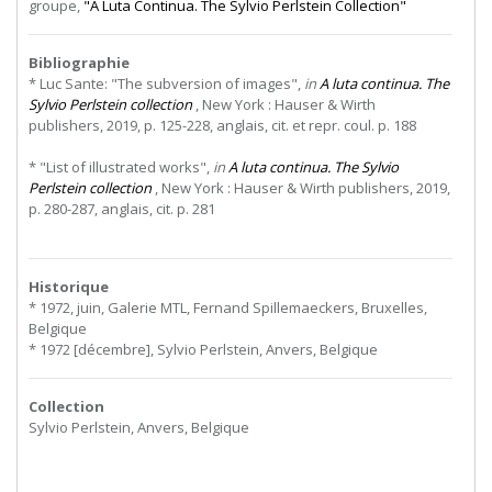
groupe,
"A Luta Continua. The Sylvio Perlstein Collection"
Bibliographie
* Luc Sante: "The subversion of images",
in
A luta continua. The
Sylvio Perlstein collection
, New York : Hauser & Wirth
publishers, 2019, p. 125-228, anglais, cit. et repr. coul. p. 188
* "List of illustrated works",
in
A luta continua. The Sylvio
Perlstein collection
, New York : Hauser & Wirth publishers, 2019,
p. 280-287, anglais, cit. p. 281
Historique
* 1972, juin, Galerie MTL, Fernand Spillemaeckers, Bruxelles,
Belgique
* 1972 [décembre], Sylvio Perlstein, Anvers, Belgique
Collection
Sylvio Perlstein, Anvers, Belgique