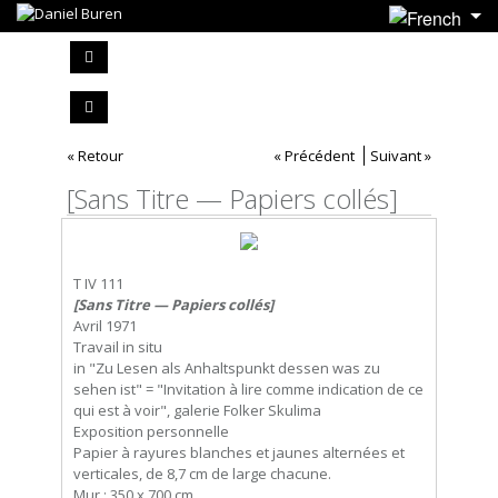
« Retour
« Précédent
Suivant »
[Sans Titre — Papiers collés]
T IV 111
[Sans Titre — Papiers collés]
Avril 1971
Travail in situ
in "Zu Lesen als Anhaltspunkt dessen was zu
sehen ist" = "Invitation à lire comme indication de ce
qui est à voir", galerie Folker Skulima
Exposition personnelle
Papier à rayures blanches et jaunes alternées et
verticales, de 8,7 cm de large chacune.
Mur : 350 x 700 cm.