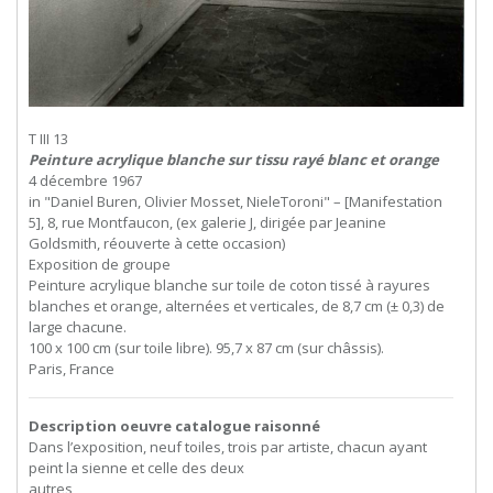
T III 13
Peinture acrylique blanche sur tissu rayé blanc et orange
4 décembre 1967
in "Daniel Buren, Olivier Mosset, NieleToroni" – [Manifestation
5], 8, rue Montfaucon, (ex galerie J, dirigée par Jeanine
Goldsmith, réouverte à cette occasion)
Exposition de groupe
Peinture acrylique blanche sur toile de coton tissé à rayures
blanches et orange, alternées et verticales, de 8,7 cm (± 0,3) de
large chacune.
100 x 100 cm (sur toile libre). 95,7 x 87 cm (sur châssis).
Paris, France
Description oeuvre catalogue raisonné
Dans
l’exposition,
neuf
toiles,
trois
par
artiste,
chacun
ayant
peint
la
sienne
et
celle
des
deux
autres,