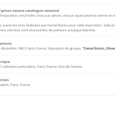
ription oeuvre catalogue raisonné
’exposition, neuf toiles, trois par artiste, chacun ayant peint la sienne et 
, parmi les trois réalisées par Daniel Buren pour cette exposition : toile
mes colorées sont recouvertes de peinture acrylique blanche.
sitions
5 décembre 1967, Paris, France, Exposition de groupe,
"Daniel Buren, Olivie
orique
, collection particulière, Paris, France. Don de l’artiste.
ction
ulière, Paris, France