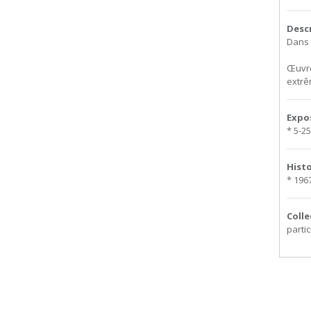
Desc
Dans l
Œuvre
extrê
Expo
* 5-2
Hist
* 1967
Colle
partic