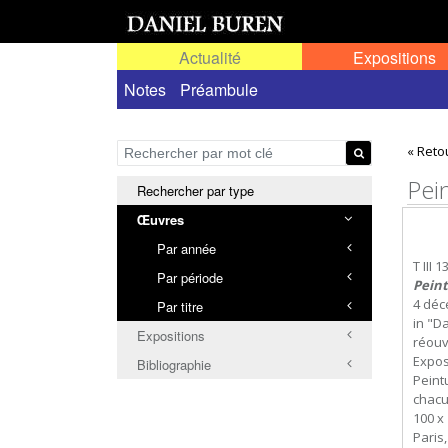
Actualité
Expositions
Œuvres permanentes dans l'espace public ou
Notes
Préambule
« Reto
Pei
Rechercher par type
Œuvres
Par année
T III 1
Par période
Peint
4 déc
Par titre
in "D
Expositions
réouv
Expos
Bibliographie
Peint
chacu
100 x 
Paris