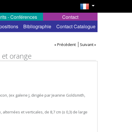
rits - Conférences
Contact
positions
Bibliographie
Contact Catalogue
« Précédent
Suivant »
c et orange
con, (ex galerie J, dirigée par Jeanine Goldsmith,
alternées et verticales, de 8,7 cm (± 0,3) de large