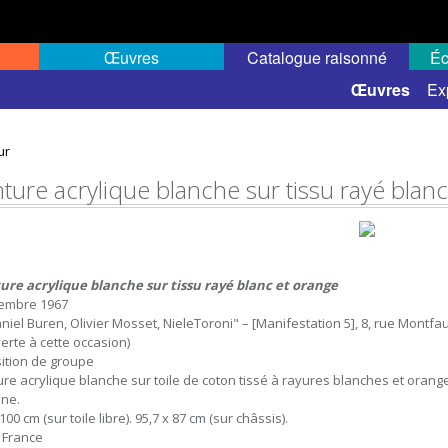
Œuvres
Catalogue raisonné
Éc
 semi-public
Œuvres
Ex
ur
nture acrylique blanche sur tissu rayé blan
3
ure acrylique blanche sur tissu rayé blanc et orange
embre 1967
aniel Buren, Olivier Mosset, NieleToroni" – [Manifestation 5], 8, rue Montfau
erte à cette occasion)
ition de groupe
ure acrylique blanche sur toile de coton tissé à rayures blanches et orange, 
ne.
100 cm (sur toile libre). 95,7 x 87 cm (sur châssis).
, France