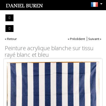
« Retour
« Précédent
Suivant »
Peinture acrylique blanche sur tissu
rayé blanc et bleu