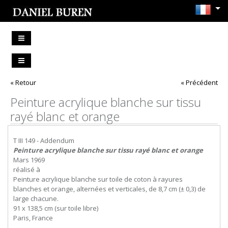
« Retour
« Précédent
Peinture acrylique blanche sur tissu
rayé blanc et orange
T III 149 - Addendum
Peinture acrylique blanche sur tissu rayé blanc et orange
Mars 1969
réalisé à
Peinture acrylique blanche sur toile de coton à rayures
blanches et orange, alternées et verticales, de 8,7 cm (± 0,3) de
large chacune.
91 x 138,5 cm (sur toile libre)
Paris, France