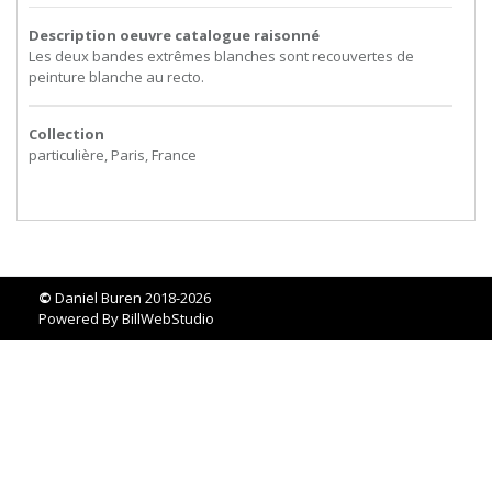
Description oeuvre catalogue raisonné
Les deux bandes extrêmes blanches sont recouvertes de
peinture blanche au recto.
Collection
particulière, Paris, France
©
Daniel Buren 2018-2026
Powered By
BillWebStudio