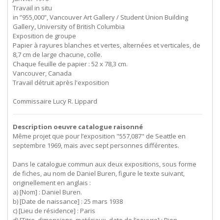
Travail in situ
in ”955,000”, Vancouver Art Gallery / Student Union Building
Gallery, University of British Columbia
Exposition de groupe
Papier à rayures blanches et vertes, alternées et verticales, de
8,7 cm de large chacune, colle.
Chaque feuille de papier : 52 x 78,3 cm.
Vancouver, Canada
Travail détruit après l'exposition
Commissaire Lucy R. Lippard
Description oeuvre catalogue raisonné
Même projet que pour l’exposition "557,087" de Seattle en
septembre 1969, mais avec sept personnes différentes.
Dans le catalogue commun aux deux expositions, sous forme
de fiches, au nom de Daniel Buren, figure le texte suivant,
originellement en anglais :
a) [Nom] : Daniel Buren.
b) [Date de naissance] : 25 mars 1938
c) [Lieu de résidence] : Paris
d) [Titre, dimensions, matériaux, date de l’oeuvre] : Rien