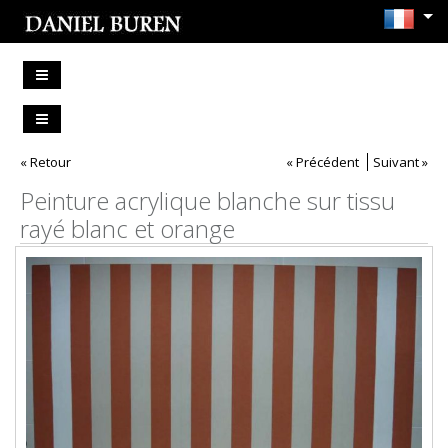
« Retour
« Précédent
Suivant »
Peinture acrylique blanche sur tissu
rayé blanc et orange