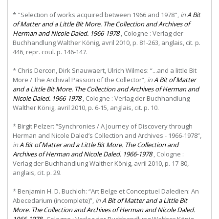
* "Selection of works acquired between 1966 and 1978",
in
A Bit
of Matter and a Little Bit More. The Collection and Archives of
Herman and Nicole Daled. 1966-1978
,
Cologne
:
Verlag
der
Buchhandlung Walther König, avril 2010, p. 81-263, anglais, cit. p.
446, repr. coul. p. 146-147.
* Chris Dercon, Dirk Snauwaert, Ulrich Wilmes: “...and a little Bit
More / The Archival Passion of the Collector”,
in
A Bit of Matter
and a Little Bit More. The Collection and Archives of Herman and
Nicole Daled. 1966-1978
, Cologne : Verlag der Buchhandlung
Walther König, avril 2010, p. 6-15, anglais, cit. p. 10.
* Birgit Pelzer: “Synchronies / A Journey of Discovery through
Herman and Nicole Daled’s Collection and Archives - 1966-1978”,
in
A Bit of Matter and a Little Bit More. The Collection and
Archives of Herman and Nicole Daled. 1966-1978
, Cologne :
Verlag der Buchhandlung Walther König, avril 2010, p. 17-80,
anglais, cit. p. 29.
* Benjamin H. D. Buchloh: “Art Belge et Conceptuel Daledien: An
Abecedarium (incomplete)”,
in
A Bit of Matter and a Little Bit
More. The Collection and Archives of Herman and Nicole Daled.