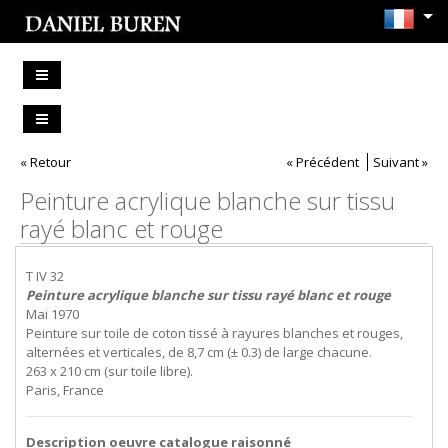
« Retour
« Précédent
Suivant »
Peinture acrylique blanche sur tissu
rayé blanc et rouge
T IV 32
Peinture acrylique blanche sur tissu rayé blanc et rouge
Mai 1970
Peinture sur toile de coton tissé à rayures blanches et rouges,
alternées et verticales, de 8,7 cm (± 0.3) de large chacune.
263 x 210 cm (sur toile libre).
Paris, France
Description oeuvre catalogue raisonné