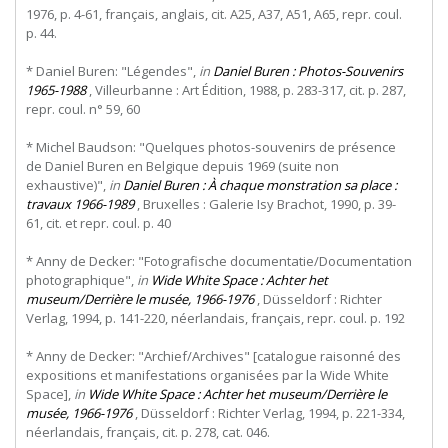
1976, p. 4-61, français, anglais, cit. A25, A37, A51, A65, repr. coul.
p. 44.
* Daniel Buren: "Légendes",
in
Daniel Buren : Photos-Souvenirs
1965-1988
, Villeurbanne : Art Édition, 1988, p. 283-317, cit. p. 287,
repr. coul. n° 59, 60
* Michel Baudson: "Quelques photos-souvenirs de présence
de Daniel Buren en Belgique depuis 1969 (suite non
exhaustive)",
in
Daniel Buren : À chaque monstration sa place :
travaux 1966-1989
, Bruxelles : Galerie Isy Brachot, 1990, p. 39-
61, cit. et repr. coul. p. 40
* Anny de Decker: "Fotografische documentatie/Documentation
photographique",
in
Wide White Space : Achter het
museum/Derrière le musée, 1966-1976
, Düsseldorf : Richter
Verlag, 1994, p. 141-220, néerlandais, français, repr. coul. p. 192
* Anny de Decker: "Archief/Archives" [catalogue raisonné des
expositions et manifestations organisées par la Wide White
Space],
in
Wide White Space : Achter het museum/Derrière le
musée, 1966-1976
, Düsseldorf : Richter Verlag, 1994, p. 221-334,
néerlandais, français, cit. p. 278, cat. 046.