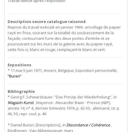
Travail détruit après l'exposition
Description oeuvre catalogue raisonné
Reprise du travail exécuté en janvier 1969 : encollage de papier
rayé en frise, courant sur la totalité du soubassement de la
façade, contournant l’une des deux portes d’entrée et se
poursuivant sur les murs de la galerie avec du papier rayé,
cette fois-ci, blanc et rouge, remplaçant le blanc et vert.
Expositions
* 11 mai-5 juin 1971, Anvers, Belgique, Exposition personnelle,
“Buren”
Bibliographie
* Georg F. Schwarzbauer: "Das Prinzip der Wiederholung",
in
Magazin Kunst
, Mayence : Alexander Baier - Presse (ABP),
année 14, n° 4, dernier trimestre 1974, p. 42-50 , allemand, cit. p.
46, 50, repr. coul. p. 46
* Daniel Buren: [Descriptions],
in
Discordance / Cohérence
,
Eindhoven
:
Van
Abbemuseum,
mars