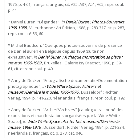
1976, p. 4-61, français, anglais, cit. A25, A37, A51, A65, repr. coul.
p. 44.
* Daniel Buren: "Légendes",
in
Daniel Buren : Photos-Souvenirs
1965-1988
, Villeurbanne : Art Édition, 1988, p. 283-317, cit. p. 287,
repr. coul. n° 59, 60
* Michel Baudson: "Quelques photos-souvenirs de présence
de Daniel Buren en Belgique depuis 1969 (suite non
exhaustive)",
in
Daniel Buren : À chaque monstration sa place :
travaux 1966-1989
, Bruxelles : Galerie Isy Brachot, 1990, p. 39-
61, cit. et repr. coul. p. 40
* Anny de Decker: "Fotografische documentatie/Documentation
photographique",
in
Wide White Space : Achter het
museum/Derrière le musée, 1966-1976
, Düsseldorf : Richter
Verlag, 1994, p. 141-220, néerlandais, français, repr. coul. p. 192
* Anny de Decker: "Archief/Archives" [catalogue raisonné des
expositions et manifestations organisées par la Wide White
Space],
in
Wide White Space : Achter het museum/Derrière le
musée, 1966-1976
, Düsseldorf : Richter Verlag, 1994, p. 221-334,
néerlandais, français, cit. p. 278, cat. 046.