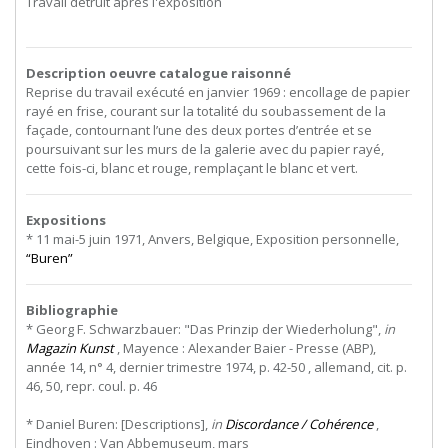
Travail détruit après l'exposition
Description oeuvre catalogue raisonné
Reprise du travail exécuté en janvier 1969 : encollage de papier
rayé en frise, courant sur la totalité du soubassement de la
façade, contournant l’une des deux portes d’entrée et se
poursuivant sur les murs de la galerie avec du papier rayé,
cette fois-ci, blanc et rouge, remplaçant le blanc et vert.
Expositions
* 11 mai-5 juin 1971, Anvers, Belgique, Exposition personnelle,
“Buren”
Bibliographie
* Georg F. Schwarzbauer: "Das Prinzip der Wiederholung",
in
Magazin Kunst
, Mayence : Alexander Baier - Presse (ABP),
année 14, n° 4, dernier trimestre 1974, p. 42-50 , allemand, cit. p.
46, 50, repr. coul. p. 46
* Daniel Buren: [Descriptions],
in
Discordance / Cohérence
,
Eindhoven
:
Van
Abbemuseum,
mars