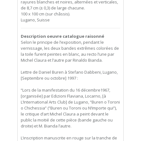
rayures blanches et noires, alternées et verticales,
de 8,7 cm (± 0,3) de large chacune.
100 x 100 cm (sur châssis).
Lugano, Suisse
Description oeuvre catalogue raisonné
Selon le principe de l’exposition, pendant le
vernissage, les deux bandes extrêmes colorées de
la toile furent peintes en blanc, au recto l’une par
Michel Claura et l’autre par Rinaldo Bianda.
Lettre de Daniel Buren à Stefano Dabbeni, Lugano,
[Septembre ou octobre] 1997 :
“Lors de la manifestation du 16 décembre1967,
[organisée] par Edizioni Flaviana, Locarno, [à
L’International Arts Club] de Lugano, “Buren o Toroni
o Chichessia” (”Buren ou Toroni ou N’Importe qui”),
le critique d’art Michel Claura a peint devant le
public la moitié de cette pièce (bande gauche ou
droite) et M. Bianda l’autre.
L’inscription manuscrite en rouge sur la tranche de