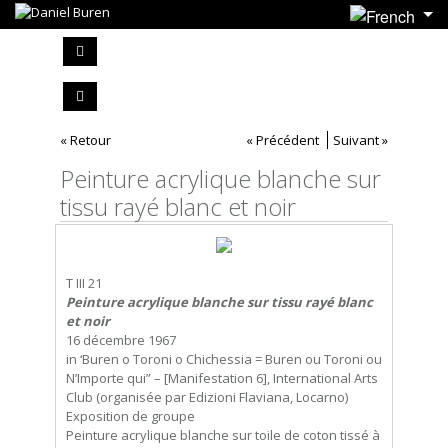
« Retour
« Précédent
Suivant »
Peinture acrylique blanche sur
tissu rayé blanc et noir
T III 21
Peinture acrylique blanche sur tissu rayé blanc
et noir
16 décembre 1967
in ‘Buren o Toroni o Chichessia = Buren ou Toroni ou
N’Importe qui” – [Manifestation 6], International Arts
Club (organisée par Edizioni Flaviana, Locarno)
Exposition de groupe
Peinture acrylique blanche sur toile de coton tissé à