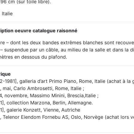
96 cm (sur toile libre).
Italie
iption oeuvre catalogue raisonné
ure – dont les deux bandes extrêmes blanches sont recouver
– suspendue par un câble, au milieu de la salle et dans la d
mètres en dessous du plafond.
rique
2-1981], galleria d’art Primo Piano, Rome, Italie (achat à la g
, mai, Carlo Ambrosetti, Rome, Italie ;
, novembre, Massimo Minini, Brescia,Italie ;
1], collection Marzona, Berlin, Allemagne.
1], galerie Konzett, Vienne, Autriche
1, Telenor Eiendom Fornebu AS, Oslo, Norvège (achat lors ve