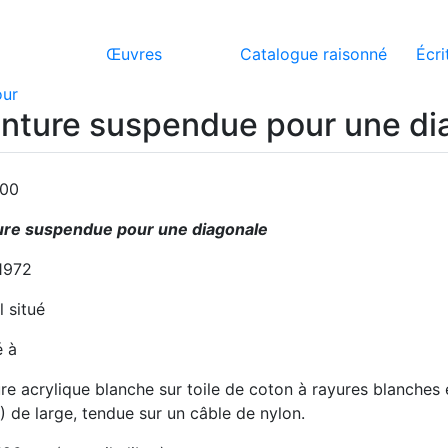
Œuvres
Catalogue raisonné
Écri
our
inture suspendue pour une di
200
ure suspendue pour une diagonale
1972
l situé
é à
re acrylique blanche sur toile de coton à rayures blanches 
) de large, tendue sur un câble de nylon.