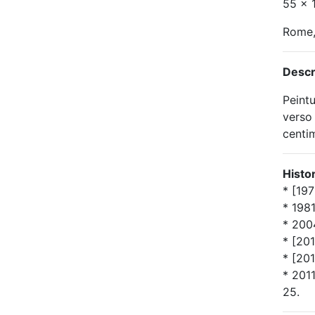
55 x 1
Rome, 
Descr
Peint
verso 
centi
Histo
* [197
* 1981
* 2004
* [201
* [201
* 201
25.