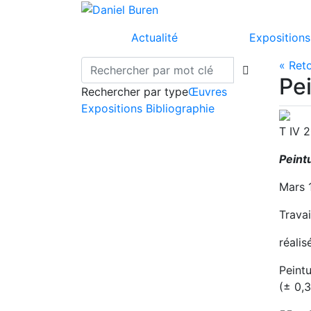
Actualité
Expositions
« Ret
Pe
Rechercher par type
Œuvres
Expositions
Bibliographie
T IV 
Peint
Mars 
Travai
réalis
Peintu
(± 0,3