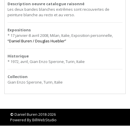
Description oeuvre catalogue raisonné
Les deux bandes blanches extrêmes sont recouvertes de
peinture blanche au recto et au verso.
Expositions
* 17 janvier-8 avril 2008, Milan, Italie, Exposition personnelle,
“Daniel Buren / Douglas Huebler”
Historique
* 1972, avril, Gian Enzo Sperone, Turin, Italie
Collection
Gian Enzo Sperone, Turin, Italie
©
Daniel Buren 2018-2026
Powered By
BillWebStudio