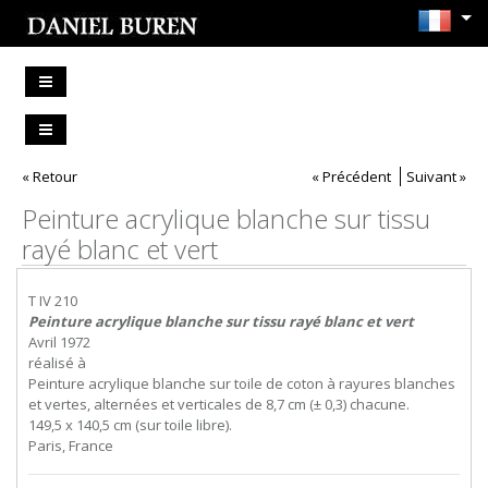
« Retour
« Précédent
Suivant »
Peinture acrylique blanche sur tissu
rayé blanc et vert
T IV 210
Peinture acrylique blanche sur tissu rayé blanc et vert
Avril 1972
réalisé à
Peinture acrylique blanche sur toile de coton à rayures blanches
et vertes, alternées et verticales de 8,7 cm (± 0,3) chacune.
149,5 x 140,5 cm (sur toile libre).
Paris, France