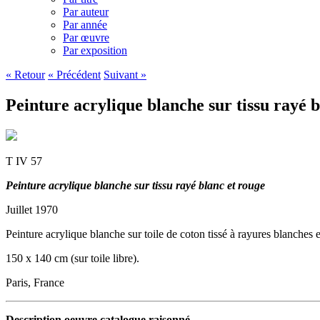
Par auteur
Par année
Par œuvre
Par exposition
« Retour
« Précédent
Suivant »
Peinture acrylique blanche sur tissu rayé b
T IV 57
Peinture acrylique blanche sur tissu rayé blanc et rouge
Juillet 1970
Peinture acrylique blanche sur toile de coton tissé à rayures blanches e
150 x 140 cm (sur toile libre).
Paris, France
Description oeuvre catalogue raisonné