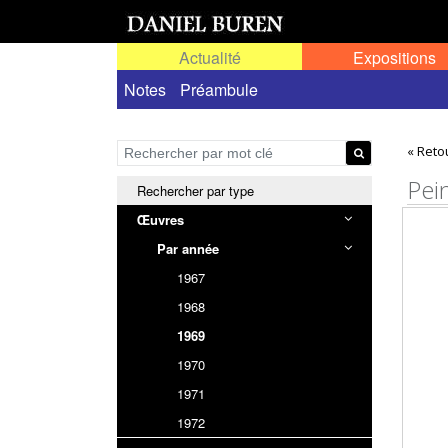
Actualité
Expositions
Œuvres permanentes dans l'espace public ou
Notes
Préambule
« Reto
Pei
Rechercher par type
Œuvres
Par année
1967
1968
1969
1970
1971
1972