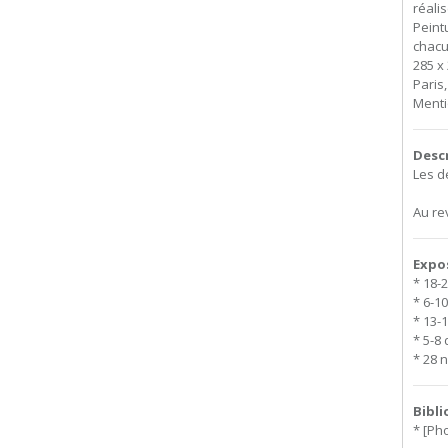
réali
Peint
chacu
285 x 
Paris
Menti
Desc
Les d
Au rev
Expo
* 18-
* 6-1
* 13-
* 5-8
* 28 
Bibl
* [Ph