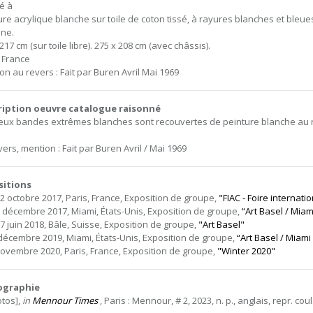
sé à
ure acrylique blanche sur toile de coton tissé, à rayures blanches et bleues 
ne.
217 cm (sur toile libre). 275 x 208 cm (avec châssis).
, France
on au revers : Fait par Buren Avril Mai 1969
ription oeuvre catalogue raisonné
eux bandes extrêmes blanches sont recouvertes de peinture blanche au r
ers, mention : Fait par Buren Avril / Mai 1969
sitions
22 octobre 2017, Paris, France, Exposition de groupe,
"FIAC - Foire internat
0 décembre 2017, Miami, États-Unis, Exposition de groupe,
“Art Basel / Mia
17 juin 2018, Bâle, Suisse, Exposition de groupe,
"Art Basel"
 décembre 2019, Miami, États-Unis, Exposition de groupe,
“Art Basel / Miam
novembre 2020, Paris, France, Exposition de groupe,
"Winter 2020"
iographie
otos],
in
Mennour Times
, Paris : Mennour, # 2, 2023, n. p., anglais, repr. coul.