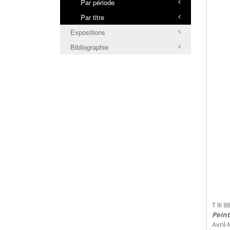
Par période
Par titre
Expositions
Bibliographie
T III 8
Peint
Avril