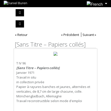
« Retour
« Précédent
Suivant »
[Sans Titre – Papiers collés]
T IV 96
[Sans Titre – Papiers collés]
Janvier 1971
Travail in situ
in collection privée
Papier à rayures banches et jaunes, alternées et
verticales, de 8,7 cm de large chacune, colle.
Mönchengladbach, Allemagne
Travail reconstructible selon mode d'emploi