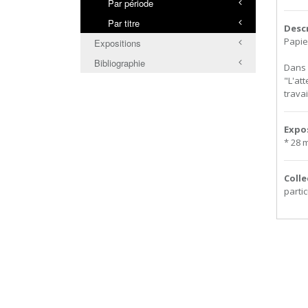
Par période
Par titre
Desc
Papie
Expositions
Bibliographie
Dans 
"L'at
trava
Expo
* 28 
Colle
partic