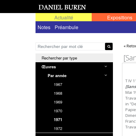
Actualité
Expositions
Œuvres permanentes dans l'espace public ou
Notes
Préambule
« Reto
[San
Rechercher par type
Œuvres
Par année
T IV 1
1967
[Sans
Mai 1
1968
Travai
1969
in "D
Papie
1970
Dimen
1971
Franc
Travai
1972