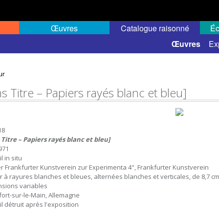
Œuvres
Catalogue raisonné
Éc
 semi-public
Œuvres
Ex
ur
s Titre – Papiers rayés blanc et bleu]
18
 Titre – Papiers rayés blanc et bleu]
971
l in situ
er Frankfurter Kunstverein zur Experimenta 4", Frankfurter Kunstverein
r à rayures blanches et bleues, alternées blanches et verticales, de 8,7 cm
sions variables
fort-sur-le-Main, Allemagne
l détruit après l'exposition