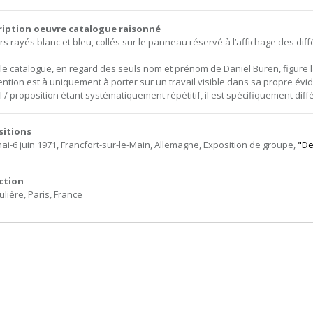
ription oeuvre catalogue raisonné
rs rayés blanc et bleu, collés sur le panneau réservé à l’affichage des d
le catalogue, en regard des seuls nom et prénom de Daniel Buren, figure l
tention est à uniquement à porter sur un travail visible dans sa propre év
il / proposition étant systématiquement répétitif, il est spécifiquement dif
sitions
mai-6 juin 1971, Francfort-sur-le-Main, Allemagne, Exposition de groupe,
"De
ction
ulière, Paris, France