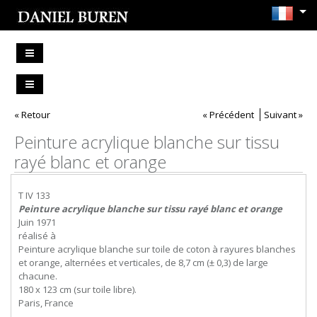
« Retour
« Précédent
Suivant »
Peinture acrylique blanche sur tissu
rayé blanc et orange
T IV 133
Peinture acrylique blanche sur tissu rayé blanc et orange
Juin 1971
réalisé à
Peinture acrylique blanche sur toile de coton à rayures blanches
et orange, alternées et verticales, de 8,7 cm (± 0,3) de large
chacune.
180 x 123 cm (sur toile libre).
Paris, France