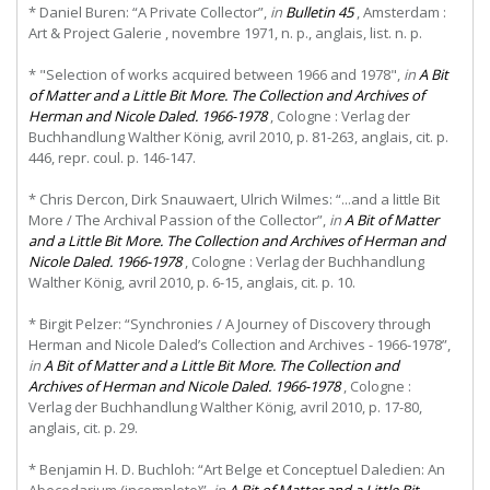
* Daniel Buren: “A Private Collector”,
in
Bulletin 45
, Amsterdam :
Art & Project Galerie , novembre 1971, n. p., anglais, list. n. p.
* "Selection of works acquired between 1966 and 1978",
in
A Bit
of Matter and a Little Bit More. The Collection and Archives of
Herman and Nicole Daled. 1966-1978
,
Cologne
:
Verlag
der
Buchhandlung Walther König, avril 2010, p. 81-263, anglais, cit. p.
446, repr. coul. p. 146-147.
* Chris Dercon, Dirk Snauwaert, Ulrich Wilmes: “...and a little Bit
More / The Archival Passion of the Collector”,
in
A Bit of Matter
and a Little Bit More. The Collection and Archives of Herman and
Nicole Daled. 1966-1978
, Cologne : Verlag der Buchhandlung
Walther König, avril 2010, p. 6-15, anglais, cit. p. 10.
* Birgit Pelzer: “Synchronies / A Journey of Discovery through
Herman and Nicole Daled’s Collection and Archives - 1966-1978”,
in
A Bit of Matter and a Little Bit More. The Collection and
Archives of Herman and Nicole Daled. 1966-1978
, Cologne :
Verlag der Buchhandlung Walther König, avril 2010, p. 17-80,
anglais, cit. p. 29.
* Benjamin H. D. Buchloh: “Art Belge et Conceptuel Daledien: An