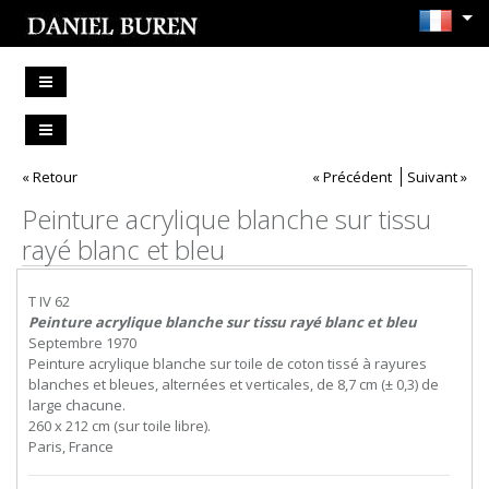
« Retour
« Précédent
Suivant »
Peinture acrylique blanche sur tissu
rayé blanc et bleu
T IV 62
Peinture acrylique blanche sur tissu rayé blanc et bleu
Septembre 1970
Peinture acrylique blanche sur toile de coton tissé à rayures
blanches et bleues, alternées et verticales, de 8,7 cm (± 0,3) de
large chacune.
260 x 212 cm (sur toile libre).
Paris, France