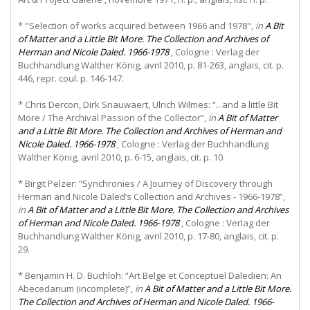
* "Selection of works acquired between 1966 and 1978",
in
A Bit
of Matter and a Little Bit More. The Collection and Archives of
Herman and Nicole Daled. 1966-1978
, Cologne : Verlag der
Buchhandlung Walther König, avril 2010, p. 81-263, anglais, cit. p.
446, repr. coul. p. 146-147.
* Chris Dercon, Dirk Snauwaert, Ulrich Wilmes: “...and a little Bit
More / The Archival Passion of the Collector”,
in
A Bit of Matter
and a Little Bit More. The Collection and Archives of Herman and
Nicole Daled. 1966-1978
, Cologne : Verlag der Buchhandlung
Walther König, avril 2010, p. 6-15, anglais, cit. p. 10.
* Birgit Pelzer: “Synchronies / A Journey of Discovery through
Herman and Nicole Daled’s Collection and Archives - 1966-1978”,
in
A Bit of Matter and a Little Bit More. The Collection and Archives
of Herman and Nicole Daled. 1966-1978
, Cologne : Verlag der
Buchhandlung Walther König, avril 2010, p. 17-80, anglais, cit. p.
29.
* Benjamin H. D. Buchloh: “Art Belge et Conceptuel Daledien: An
Abecedarium (incomplete)”,
in
A Bit of Matter and a Little Bit More.
The Collection and Archives of Herman and Nicole Daled. 1966-