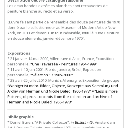
Description oeuvre catalogue raisonné
Les deux bandes extrêmes blanches sont recouvertes de
peinture blanche au recto et au verso.
Œuvre faisant partie de l’ensemble des douze peintures de 1970
donné par le collectionneur au Museum of Modern Art de New
York, en 2011 et devenu un tout indivisible, intitulé "Une Peinture
en douze éléments, janvier-décembre 1970".
Expositions
* 21 janvier-14 mai 2000, Villeneuve d'Ascq, France, Exposition
personnelle,
"Une Traversée - Peintures 1964-1999"
* 11 avril-10 juin 2001, Rio-de-Janeiro, Brésil, Exposition
personnelle,
"Sélection 1 / 1965-2000"
* 28 avril-25 juillet 2010, Munich, Allemagne, Exposition de groupe,
“Weniger ist mehr. Bilder, Objecte, Konzepte aus Sammlung und
Archiv von Herman und Nicole Daled. 1966-1978” = “Less is more.
Pictures, objects, concepts from the collection and archive of
Herman and Nicole Daled. 1966-1978”
Bibliographie
* Daniel Buren: “A Private Collector”,
in
Bulletin 45
, Amsterdam :
Art & Project Galerie , novembre 1971, n. p., anglais, list. n. p.