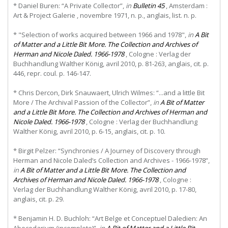
* Daniel Buren: “A Private Collector”,
in
Bulletin 45
, Amsterdam :
Art & Project Galerie , novembre 1971, n. p., anglais, list. n. p.
* "Selection of works acquired between 1966 and 1978",
in
A Bit
of Matter and a Little Bit More. The Collection and Archives of
Herman and Nicole Daled. 1966-1978
,
Cologne
:
Verlag
der
Buchhandlung Walther König, avril 2010, p. 81-263, anglais, cit. p.
446, repr. coul. p. 146-147.
* Chris Dercon, Dirk Snauwaert, Ulrich Wilmes: “...and a little Bit
More / The Archival Passion of the Collector”,
in
A Bit of Matter
and a Little Bit More. The Collection and Archives of Herman and
Nicole Daled. 1966-1978
, Cologne : Verlag der Buchhandlung
Walther König, avril 2010, p. 6-15, anglais, cit. p. 10.
* Birgit Pelzer: “Synchronies / A Journey of Discovery through
Herman and Nicole Daled’s Collection and Archives - 1966-1978”,
in
A Bit of Matter and a Little Bit More. The Collection and
Archives of Herman and Nicole Daled. 1966-1978
, Cologne :
Verlag der Buchhandlung Walther König, avril 2010, p. 17-80,
anglais, cit. p. 29.
* Benjamin H. D. Buchloh: “Art Belge et Conceptuel Daledien: An