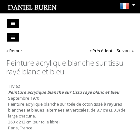
« Retour
« Précédent
Suivant »
Peinture acrylique blanche sur tissu
rayé blanc et bleu
T IV 62
Peinture acrylique blanche sur tissu rayé blanc et bleu
Septembre 1970
Peinture acrylique blanche sur toile de coton tissé à rayures
blanches et bleues, alternées et verticales, de 8,7 cm (± 0,3) de
large chacune.
260 x 212 cm (sur toile libre).
Paris, France