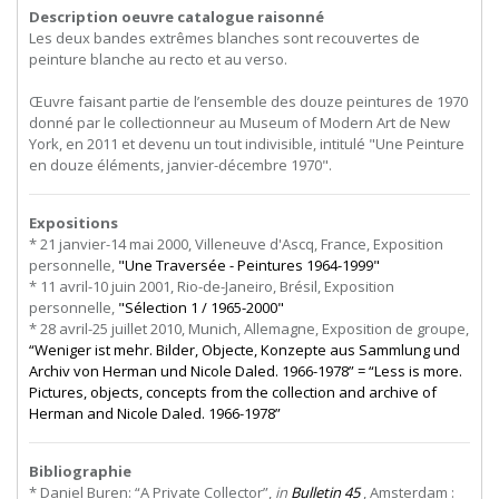
Description oeuvre catalogue raisonné
Les deux bandes extrêmes blanches sont recouvertes de
peinture blanche au recto et au verso.
Œuvre faisant partie de l’ensemble des douze peintures de 1970
donné par le collectionneur au Museum of Modern Art de New
York, en 2011 et devenu un tout indivisible, intitulé "Une Peinture
en douze éléments, janvier-décembre 1970".
Expositions
* 21 janvier-14 mai 2000, Villeneuve d'Ascq, France, Exposition
personnelle,
"Une Traversée - Peintures 1964-1999"
* 11 avril-10 juin 2001, Rio-de-Janeiro, Brésil, Exposition
personnelle,
"Sélection 1 / 1965-2000"
* 28 avril-25 juillet 2010, Munich, Allemagne, Exposition de groupe,
“Weniger ist mehr. Bilder, Objecte, Konzepte aus Sammlung und
Archiv von Herman und Nicole Daled. 1966-1978” = “Less is more.
Pictures, objects, concepts from the collection and archive of
Herman and Nicole Daled. 1966-1978”
Bibliographie
* Daniel Buren: “A Private Collector”,
in
Bulletin 45
, Amsterdam :