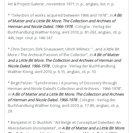
Art & Project Galerie , novembre 1971, n. p., anglais, list. n. p.
* "Selection of works acquired between 1966 and 1978",
in
A Bit
of Matter and a Little Bit More. The Collection and Archives of
Herman and Nicole Daled. 1966-1978
, Cologne : Verlag der
Buchhandlung Walther König, avril 2010, p. 81-263, anglais, cit. p.
446, repr. coul. p. 146-147.
* Chris Dercon, Dirk Snauwaert, Ulrich Wilmes: “...and a little Bit
More / The Archival Passion of the Collector”,
in
A Bit of Matter
and a Little Bit More. The Collection and Archives of Herman and
Nicole Daled. 1966-1978
, Cologne : Verlag der Buchhandlung
Walther König, avril 2010, p. 6-15, anglais, cit. p. 10.
* Birgit Pelzer: “Synchronies / A Journey of Discovery through
Herman and Nicole Daled’s Collection and Archives - 1966-1978”,
in
A Bit of Matter and a Little Bit More. The Collection and Archives
of Herman and Nicole Daled. 1966-1978
, Cologne : Verlag der
Buchhandlung Walther König, avril 2010, p. 17-80, anglais, cit. p.
29.
* Benjamin H. D. Buchloh: “Art Belge et Conceptuel Daledien: An
Abecedarium (incomplete)”,
in
A Bit of Matter and a Little Bit More.