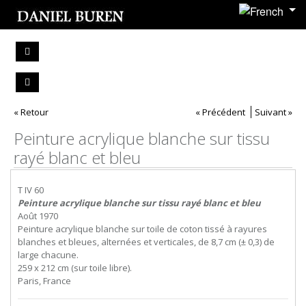
« Retour
« Précédent
Suivant »
Peinture acrylique blanche sur tissu
rayé blanc et bleu
T IV 60
Peinture acrylique blanche sur tissu rayé blanc et bleu
Août 1970
Peinture acrylique blanche sur toile de coton tissé à rayures
blanches et bleues, alternées et verticales, de 8,7 cm (± 0,3) de
large chacune.
259 x 212 cm (sur toile libre).
Paris, France